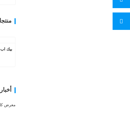
منتج
بيك اب 
أخبار
معرض كان