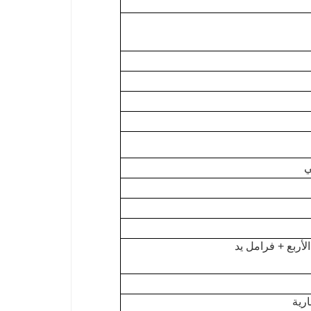
لأربع + فرامل يد
رية