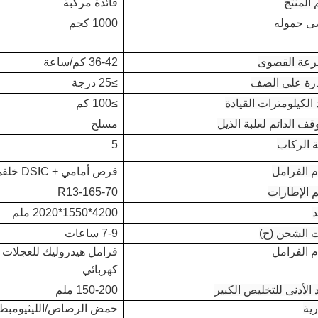
المنتج
فائدة مركبة
ى حموله
1000 كجم
رعة القصوى
36-42 كم/ساعة
درة على الصف
≥25 درجة
الكيلومترات القيادة
≥100 كم
قف الدائم لعلبة الذيل
مسلح
 الركاب
5
م الفرامل
قرص أمامي + DSIC خلفي
 الإطارات
165-70-R13
د
4200*1550*2020 ملم
 الشحن (ح)
7-9 ساعات
م الفرامل
فرامل هيدروليك للعجلات ا
كهربائي
 الأدنى للتخليص الكبير
150-200 ملم
رية
حمض الرصاص/
الليثيوم
بطا