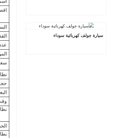
اسم 
اقص
سيارة جولف كهربائية بيضاء
الس
اتصل الآن
سيارة جولف كهربائية سوداء
الق
عدد 
المو
سيارة جولف كهربائية سوداء
سعة
اتصل الآن
نظا
حجم
البع
وقت
نظا
الحد
بطا