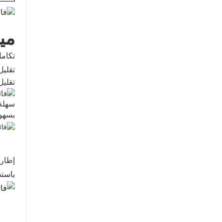
مي
تكامل
تقليل
تقليل
سهلة 
بسهول
إطارا
باستخ