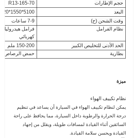
حجم الإطارات
165-70-R13
البعد
5100*1550*2020 مللي متر
وقت الشحن (ح)
7-9 ساعات
نظام الفرامل
فرامل هيدروليك لل
كهربائي
الحد الأدنى للتخليص الكبير
150-200 ملم
بطارية
حمض الرصاص/
ال
ميزة
نظام تكييف الهواء
يمكن لنظام تكييف الهواء في السيارة أن يساعد في تنظيم
درجة الحرارة والرطوبة داخل السيارة، مما يحافظ على راحة
السائقين أثناء القيادة لمسافات طويلة، ويقلل من إجهاد
القيادة ويحسن سلامة القيادة.