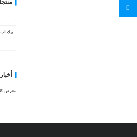
منتج
بيك اب 
أخبار
معرض كان