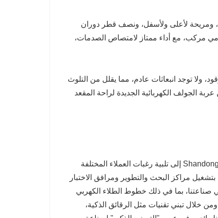
ة، ومريحة لأعلى ولأسفل، ونصف قطر دوران
مامي مركب، مع أداء ممتاز لامتصاص الصدمات،
قود، ولا توجد انبعاثات عادم، مما يقلل من التلوث
عربة الجولف الكهربائية الجديدة لراحة المقعد
من خلال التفاني القوي في التكنولوجيا والجودة والخدمة، تهدف Shandong Xinzhihui إلى تلبية رغبات العملاء المختلفة
 بتشغيل مراكز البحث والتطوير ومرافق الاختبار
ي صناعتنا، بما في ذلك خطوط الطلاء الكهربي
لاء الخالية من الغبار، وروبوتات اللحام OTC اليابانية. ومن خلال تبني تقنيات مثل الرقائق الذكية،