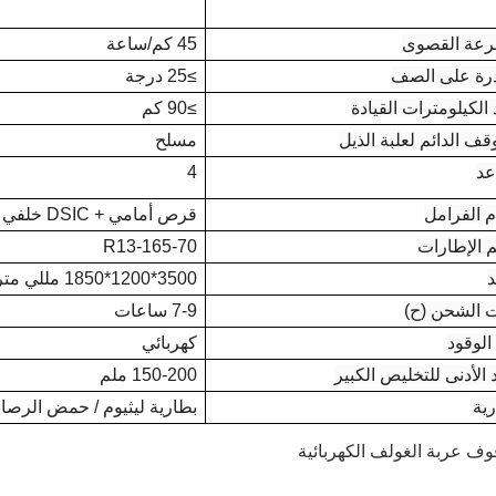
رعة القصوى
45 كم/ساعة
درة على الصف
≥25 درجة
الكيلومترات القيادة
≥90 كم
قف الدائم لعلبة الذيل
مسلح
عد
4
م الفرامل
قرص أمامي + DSIC خلفي
 الإطارات
165-70-R13
د
3500*1200*1850 مللي متر
 الشحن (ح)
7-9 ساعات
الوقود
كهربائي
 الأدنى للتخليص الكبير
150-200 ملم
رية
بطارية ليثيوم / حمض الرص