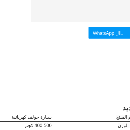
ال WhatsApp
يد
المنتج
سيارة جولف كهربائية
الوزن
400-500 كجم