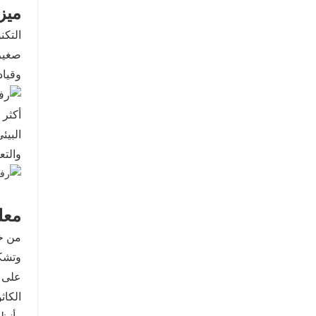
ميز
التكن
صغير،
وقياد
أكثر 
البيئ
والتع
معل
وتشكي
على م