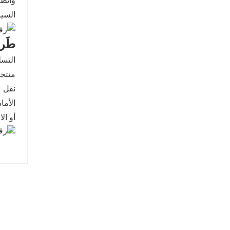
وأنظم
السيا
طَر
التس
منتجا
نقل 
الأما
أو ال